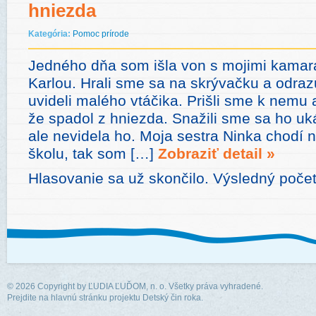
hniezda
Kategória:
Pomoc prírode
Jedného dňa som išla von s mojimi kamar
Karlou. Hrali sme sa na skrývačku a odra
uvideli malého vtáčika. Prišli sme k nemu 
že spadol z hniezda. Snažili sme sa ho u
ale nevidela ho. Moja sestra Ninka chodí n
školu, tak som […]
Zobraziť detail »
Hlasovanie sa už skončilo. Výsledný počet
© 2026 Copyright by
ĽUDIA ĽUĎOM, n. o.
Všetky práva vyhradené.
Prejdite na hlavnú stránku projektu Detský čin roka.