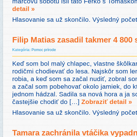
marcovú sobotu išli tato Ferko s Tomášk
detail »
Hlasovanie sa už skončilo. Výsledný počet
Filip Matias zasadil takmer 4 800
Kategória:
Pomoc prírode
Keď som bol malý chlapec, vlastne škôlkar
rodičmi chodievať do lesa. Najskôr som le
robia, a keď som sa začal nudiť, zobral s
a začal som pobehovať okolo jamiek, do k
jednom hádzal. Sadila sa nová hora a ja 
častejšie chodiť do […]
Zobraziť detail »
Hlasovanie sa už skončilo. Výsledný počet
Tamara zachránila vtáčika vypad