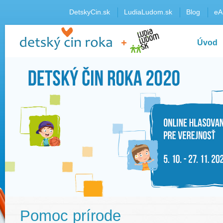
DetskyCin.sk
LudiaLudom.sk
Blog
eA
Úvod
Pomoc prírode