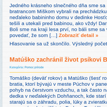
Jedného krásneho slnečného dňa sme sa 
bratrancom Miškom vybrali na prechádzku d
neďaleko babininho domu v dedinke Hosť
tešili a utekali pred babinou, ako vždy! Da
Boli sme na kraji lesa prví, no báli sme sa
povedať, že som […]
Zobraziť detail »
Hlasovanie sa už skončilo. Výsledný počet
Matúško zachránil život psíkovi 
Kategória:
Pomoc prírode
Tomáško (deväť rokov) a Matúško (šesť ro
bratia, ktorí bývajú v meste Púchov v pane
pohyb na čerstvom vzduchu, a tak často n
dedka v neďalekých Dohňanoch, kde starí 
starajú sa o záhradu, polia, lúky a zvierat