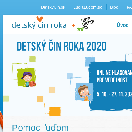
DetskyCin.sk
LudiaLudom.sk
Blog
eA
Úvod
Pomoc ľuďom