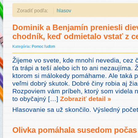
Zoradiť podľa:
hlasov
Dominik a Benjamín preniesli die
chodník, keď odmietalo vstať z c
Kategória:
Pomoc ľuďom
Žijeme vo svete, kde mnohí nevedia, cez č
ťa trápi a teší alebo ich to ani nezaujíma. 
ktorom si málokedy pomáhame. Ale taká p
veľmi dobrý skutok. Dobré činy robia aj žia
Rozpoviem vám príbeh, ktorý som videla na
to obyčajný […]
Zobraziť detail »
Hlasovanie sa už skončilo. Výsledný poče
Olivka pomáhala susedom počas