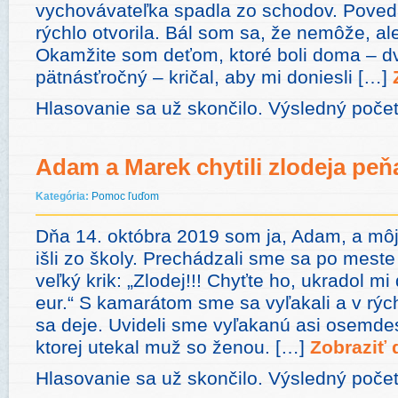
vychovávateľka spadla zo schodov. Poved
rýchlo otvorila. Bál som sa, že nemôže, ale 
Okamžite som deťom, ktoré boli doma – d
pätnásťročný – kričal, aby mi doniesli […]
Hlasovanie sa už skončilo. Výsledný počet
Adam a Marek chytili zlodeja peň
Kategória:
Pomoc ľuďom
Dňa 14. októbra 2019 som ja, Adam, a mô
išli zo školy. Prechádzali sme sa po meste
veľký krik: „Zlodej!!! Chyťte ho, ukradol m
eur.“ S kamarátom sme sa vyľakali a v rýchl
sa deje. Uvideli sme vyľakanú asi osemdes
ktorej utekal muž so ženou. […]
Zobraziť d
Hlasovanie sa už skončilo. Výsledný poče