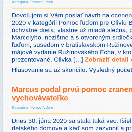
Kategória:
Pomoc ľuďom
Dovoľujem si Vám poslať návrh na oceneni
2020 v kategórii Pomoc ľuďom pre Oliviu 
úchvatné dieťa, vlastne už mladá slečna, 
Marcelyho, nezištne a s otvoreným srdi
ľuďom, susedom v bratislavskom Ružinove. 
májové vydanie Ružinovského Echa, v ktor
prezentované. Olivka […]
Zobraziť detail 
Hlasovanie sa už skončilo. Výsledný počet
Marcus podal prvú pomoc zranen
vychovávateľke
Kategória:
Pomoc ľuďom
Dnes 30. júna 2020 sa stala taká vec. Iši
detského domova a keď som zazvonil a pri