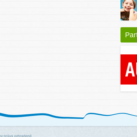
Par
y práva vyhradené.