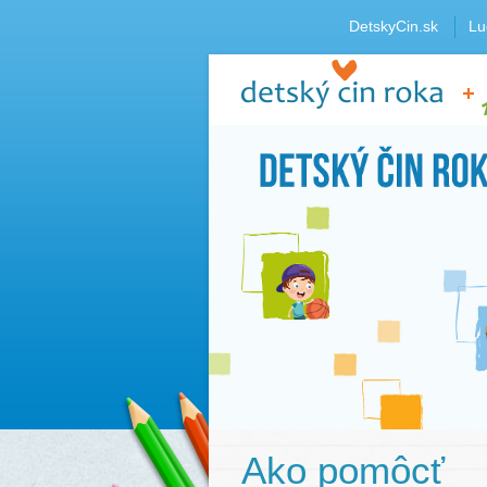
DetskyCin.sk
Lu
Ako pomôcť