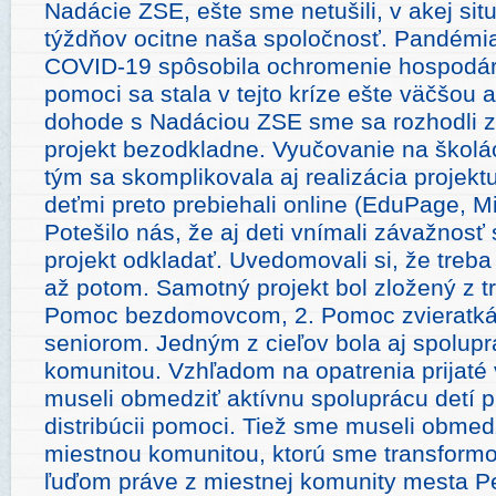
Nadácie ZSE, ešte sme netušili, v akej situ
týždňov ocitne naša spoločnosť. Pandémi
COVID-19 spôsobila ochromenie hospodár
pomoci sa stala v tejto kríze ešte väčšou 
dohode s Nadáciou ZSE sme sa rozhodli z
projekt bezodkladne. Vyučovanie na školác
tým sa skomplikovala aj realizácia projekt
deťmi preto prebiehali online (EduPage, M
Potešilo nás, že aj deti vnímali závažnosť 
projekt odkladať. Uvedomovali si, že treba
až potom. Samotný projekt bol zložený z tro
Pomoc bezdomovcom, 2. Pomoc zvieratk
seniorom. Jedným z cieľov bola aj spolup
komunitou. Vzhľadom na opatrenia prijat
museli obmedziť aktívnu spoluprácu detí p
distribúcii pomoci. Tiež sme museli obmed
miestnou komunitou, ktorú sme transformo
ľuďom práve z miestnej komunity mesta Pe