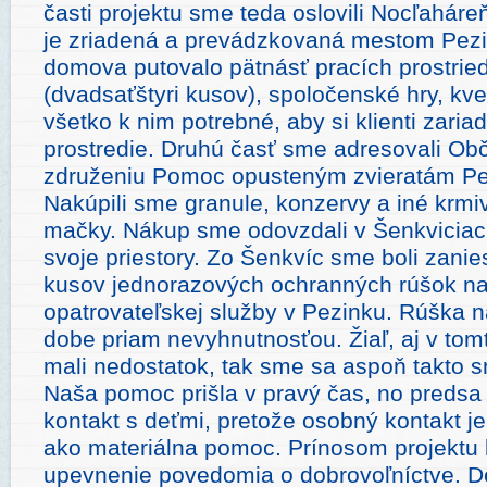
časti projektu sme teda oslovili Nocľaháre
je zriadená a prevádzkovaná mestom Pez
domova putovalo pätnásť pracích prostrie
(dvadsaťštyri kusov), spoločenské hry, kv
všetko k nim potrebné, aby si klienti zariad
prostredie. Druhú časť sme adresovali O
združeniu Pomoc opusteným zvieratám P
Nakúpili sme granule, konzervy a iné krmi
mačky. Nákup sme odovzdali v Šenkvicia
svoje priestory. Zo Šenkvíc sme boli zanie
kusov jednorazových ochranných rúšok na 
opatrovateľskej služby v Pezinku. Rúška n
dobe priam nevyhnutnosťou. Žiaľ, aj v tomt
mali nedostatok, tak sme sa aspoň takto s
Naša pomoc prišla v pravý čas, no predsa
kontakt s deťmi, pretože osobný kontakt je
ako materiálna pomoc. Prínosom projektu 
upevnenie povedomia o dobrovoľníctve. De