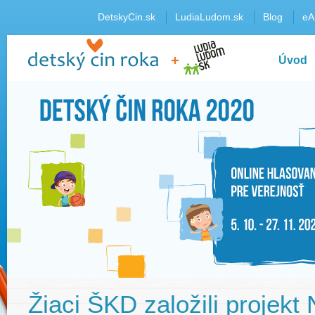
DetskyCin.sk
LudiaLudom.sk
Blog
eA
Úvod
Žiaci ŠKD založili projekt