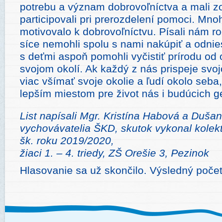
potrebu a význam dobrovoľníctva a mali 
participovali pri prerozdelení pomoci. Mnoh
motivovalo k dobrovoľníctvu. Písali nám rod
síce nemohli spolu s nami nakúpiť a odniesť
s deťmi aspoň pomohli vyčistiť prírodu od
svojom okolí. Ak každý z nás prispeje svoj
viac všímať svoje okolie a ľudí okolo seba
lepším miestom pre život nás i budúcich g
List napísali Mgr. Kristína Habová a Dušan
vychovávatelia ŠKD, skutok vykonal kolekt
šk. roku 2019/2020,
žiaci 1. – 4. triedy, ZŠ Orešie 3, Pezinok
Hlasovanie sa už skončilo. Výsledný poče