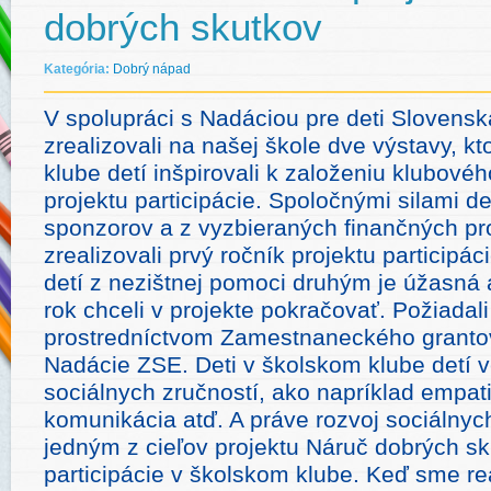
dobrých skutkov
Kategória:
Dobrý nápad
V spolupráci s Nadáciou pre deti Slovens
zrealizovali na našej škole dve výstavy, kt
klube detí inšpirovali k založeniu klubové
projektu participácie. Spoločnými silami det
sponzorov a z vyzbieraných finančných pr
zrealizovali prvý ročník projektu participá
detí z nezištnej pomoci druhým je úžasná 
rok chceli v projekte pokračovať. Požiadal
prostredníctvom Zamestnaneckého grant
Nadácie ZSE. Deti v školskom klube detí 
sociálnych zručností, ako napríklad empat
komunikácia atď. A práve rozvoj sociálnych
jedným z cieľov projektu Náruč dobrých sk
participácie v školskom klube. Keď sme re